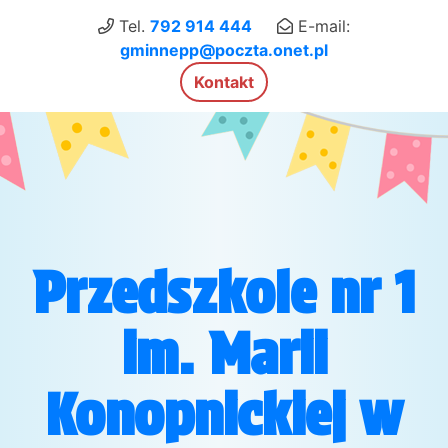
×
Tel.
792 914 444
E-mail:
gminnepp@poczta.onet.pl
Kontakt
Przedszkole nr 1
im. Marii
Konopnickiej w