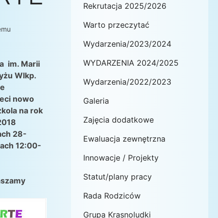
Rekrutacja 2025/2026
Warto przeczytać
temu
Wydarzenia/2023/2024
WYDARZENIA 2024/2025
 im. Marii
yżu Wlkp.
Wydarzenia/2022/2023
że
ieci nowo
Galeria
kola na rok
Zajęcia dodatkowe
2018
ach 28-
Ewaluacja zewnętrzna
ac
h 12:00-
Innowacje / Projekty
Statut/plany pracy
aszamy
Rada Rodziców
Grupa Krasnoludki