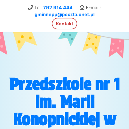
×
Tel.
792 914 444
E-mail:
gminnepp@poczta.onet.pl
Kontakt
Przedszkole nr 1
im. Marii
Konopnickiej w