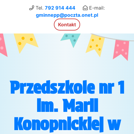
×
Tel.
792 914 444
E-mail:
gminnepp@poczta.onet.pl
Kontakt
Przedszkole nr 1
im. Marii
Konopnickiej w