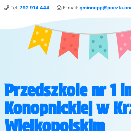
Tel.
792 914 444
E-mail:
gminnepp@poczta.one
Przedszkole nr 1 i
Konopnickiej w Kr
Wielkopolskim