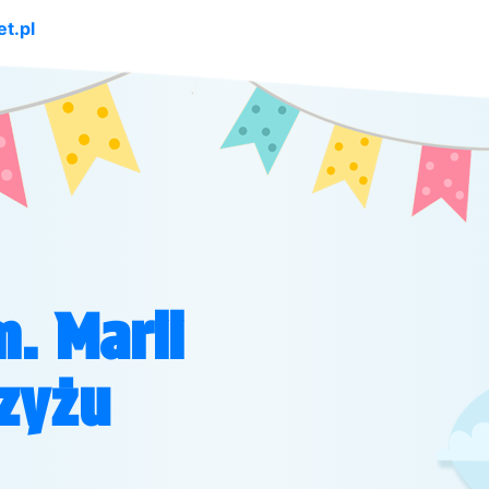
t.pl
m. Marii
zyżu