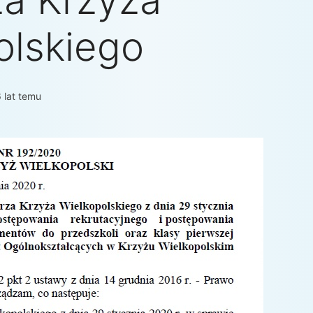
za Krzyża
olskiego
 lat temu