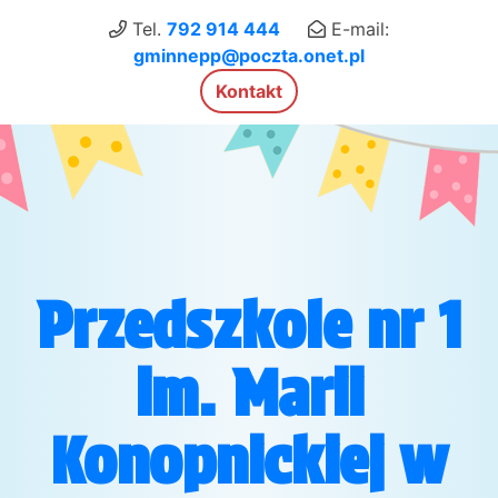
×
Tel.
792 914 444
E-mail:
gminnepp@poczta.onet.pl
Kontakt
Przedszkole nr 1
im. Marii
Konopnickiej w