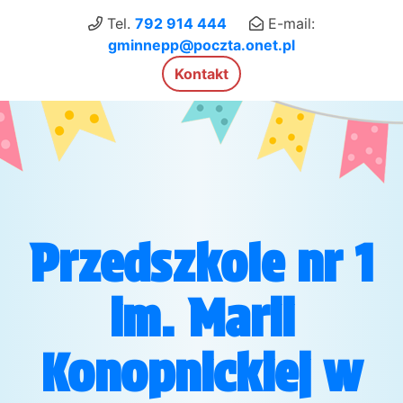
×
Tel.
792 914 444
E-mail:
gminnepp@poczta.onet.pl
Kontakt
Przedszkole nr 1
im. Marii
Konopnickiej w