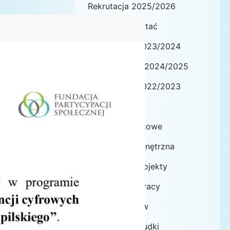
Rekrutacja 2025/2026
Warto przeczytać
Wydarzenia/2023/2024
WYDARZENIA 2024/2025
Wydarzenia/2022/2023
Galeria
Zajęcia dodatkowe
Ewaluacja zewnętrzna
Innowacje / Projekty
Statut/plany pracy
Rada Rodziców
Grupa Krasnoludki