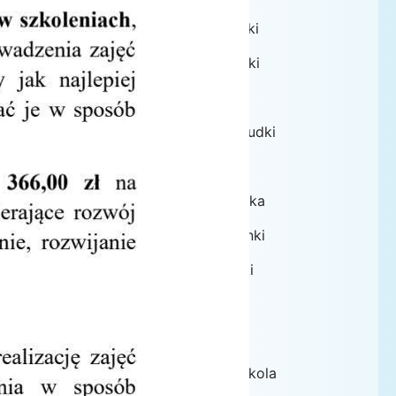
Grupa Biedronki
Grupa Pszczółki
Grupa Jagódki
Grupa Leśne Ludki
Grupa Żabki
Grupa Słoneczka
Grupa Jarzębinki
Język angielski
Religia
DOSTĘPNOŚĆ
Kadra przedszkola