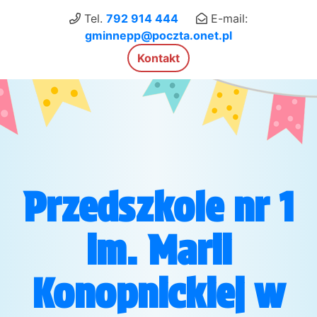
×
Tel.
792 914 444
E-mail:
gminnepp@poczta.onet.pl
Kontakt
Przedszkole nr 1
im. Marii
Konopnickiej w