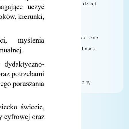
Ubezpieczenie dzieci
PRGOK
RODO
Zamówienia publiczne
Sprawozdanie finans.
Oferty pracy
Kontakt
Pedagog specjalny