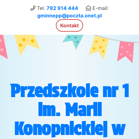
×
Tel.
792 914 444
E-mail:
gminnepp@poczta.onet.pl
Kontakt
Przedszkole nr 1
im. Marii
Konopnickiej w