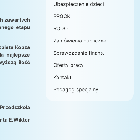
Ubezpieczenie dzieci
PRGOK
ch zawartych
ępnego etapu
RODO
Zamówienia publiczne
żbieta Kobza
Sprawozdanie finans.
da najlepsze
wyższą ilość
Oferty pracy
Kontakt
Pedagog specjalny
 Przedszkola
nta E.Wiktor