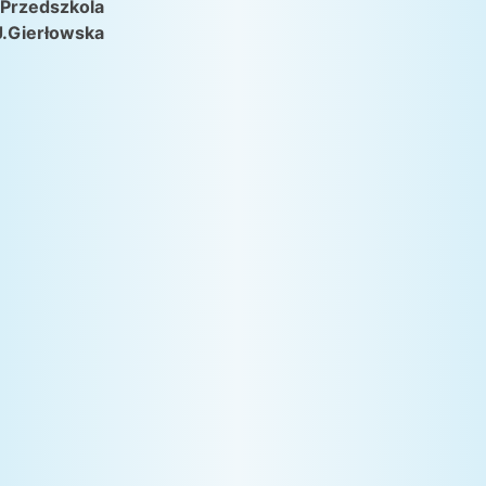
 Przedszkola
J.Gierłowska